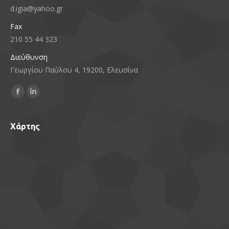
d.igia@yahoo.gr
Fax
210 55 44 323
Διεύθυνση
Γεωργίου Παύλου 4, 19200, Ελευσίνα
Find us on:
Facebook
Linkedin
page
page
opens
opens
Χάρτης
in
in
new
new
window
window