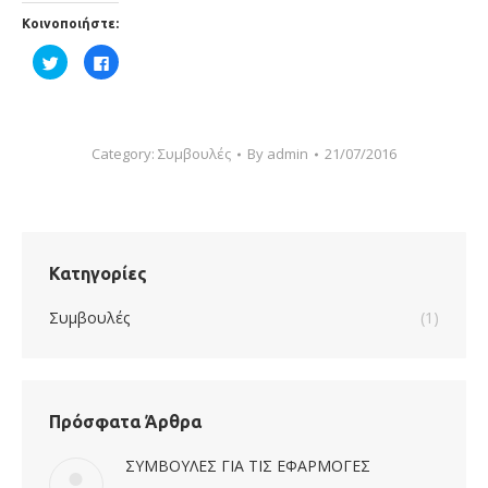
Κοινοποιήστε:
Κλικ
Πατήστε
για
για
κοινοποίηση
κοινοποίηση
στο
στο
Twitter(Ανοίγει
Facebook(Ανοίγει
σε
σε
νέο
νέο
παράθυρο)
παράθυρο)
Category:
Συμβουλές
By
admin
21/07/2016
Κατηγορίες
Συμβουλές
(1)
Πρόσφατα Άρθρα
ΣΥΜΒΟΥΛΕΣ ΓΙΑ ΤΙΣ ΕΦΑΡΜΟΓΕΣ