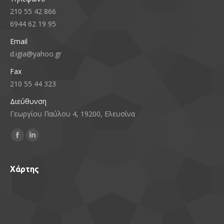
210 55 42 866
6944 62 19 95
Email
d.igia@yahoo.gr
Fax
210 55 44 323
Διεύθυνση
Γεωργίου Παύλου 4, 19200, Ελευσίνα
Find us on:
Facebook
Linkedin
page
page
opens
opens
Χάρτης
in
in
new
new
window
window