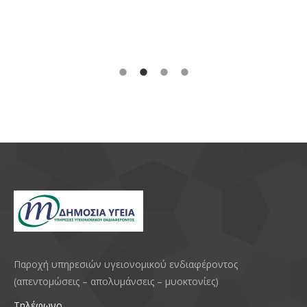
Παροχή υπηρεσιών υγειονομικού ενδιαφέροντος
(απεντομώσεις – απολυμάνσεις – μυοκτονίες)
Τηλέφωνο