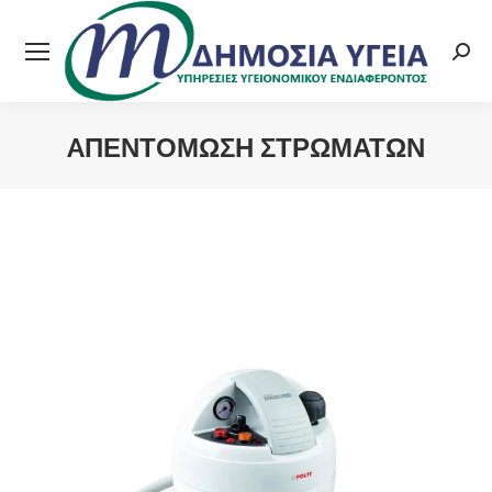
Searc
AΠΕΝΤΌΜΩΣΗ ΣΤΡΩΜΆΤΩΝ
You are here: