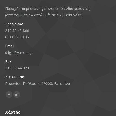
Παροχή υπηρεσιών υγειονομικού ενδιαφέροντος
(απεντομώσεις – απολυμάνσεις – μυοκτονίες)
Τηλέφωνο
210 55 42 866
6944 62 19 95
Email
d.igia@yahoo.gr
Fax
210 55 44 323
Διεύθυνση
Γεωργίου Παύλου 4, 19200, Ελευσίνα
Find us on:
Facebook
Linkedin
page
page
opens
opens
Χάρτης