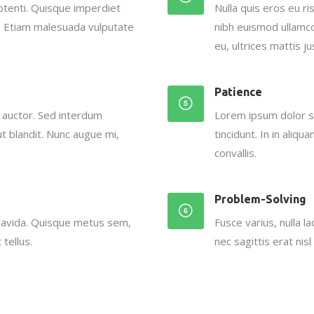
tenti. Quisque imperdiet
Nulla quis eros eu ris
tae. Etiam malesuada vulputate
nibh euismod ullamco
eu, ultrices mattis ju
Patience
 auctor. Sed interdum
Lorem ipsum dolor si
t blandit. Nunc augue mi,
tincidunt. In in aliqu
convallis.
Problem-Solving
gravida. Quisque metus sem,
Fusce varius, nulla l
tellus.
nec sagittis erat nisl 