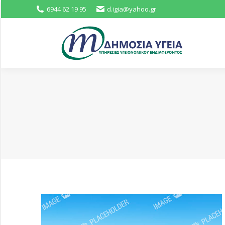
6944 62 19 95
d.igia@yahoo.gr