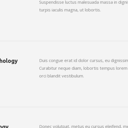
Suspendisse luctus malesuada massa in dignis
turpis iaculis magna, ut lobortis.
chology
Duis congue erat id dolor cursus, eu dignissim
Curabitur neque diam, lobortis tempus lorem u
orci blandit vestibulum.
ogy
Donec volutpat, metus eu cursus eleifend, met