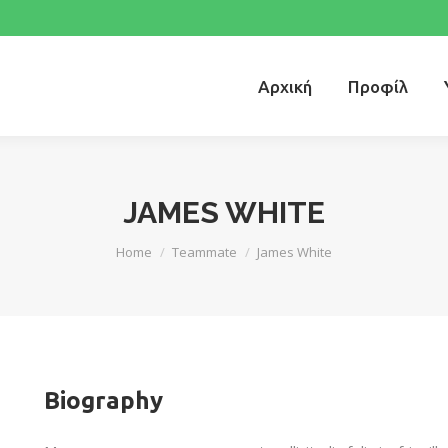
Αρχική
Προφίλ
Αρχική
Προφίλ
JAMES WHITE
You are here:
Home
Teammate
James White
Biography