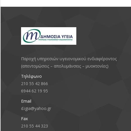
Παροχή υπηρεσιών υγειονομικού ενδιαφέροντος
(απεντομώσεις – απολυμάνσεις – μυοκτονίες)
Τηλέφωνο
210 55 42 866
6944 62 19 95
Email
d.igia@yahoo.gr
Fax
210 55 44 323