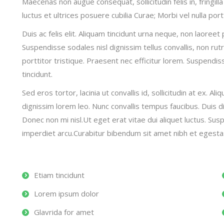
Maecenas non augue consequat, sollicitudin felis in, fringill
luctus et ultrices posuere cubilia Curae; Morbi vel nulla portt
Duis ac felis elit. Aliquam tincidunt urna neque, non laoree
Suspendisse sodales nisl dignissim tellus convallis, non 
porttitor tristique. Praesent nec efficitur lorem. Suspendiss
tincidunt.
Sed eros tortor, lacinia ut convallis id, sollicitudin at ex. Al
dignissim lorem leo. Nunc convallis tempus faucibus. Duis 
Donec non mi nisl.Ut eget erat vitae dui aliquet luctus. Susp
imperdiet arcu.Curabitur bibendum sit amet nibh et egesta
Etiam tincidunt
Lorem ipsum dolor
Glavrida for amet