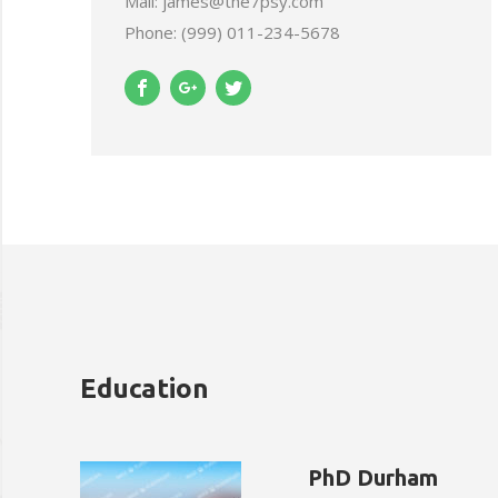
Mail: james@the7psy.com
Phone: (999) 011-234-5678
Education
PhD Durham