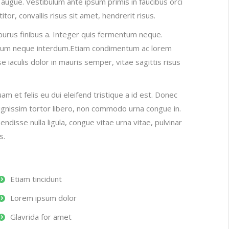
a augue. Vestibulum ante ipsum primis in faucibus orci
itor, convallis risus sit amet, hendrerit risus.
t purus finibus a. Integer quis fermentum neque.
rutrum neque interdum.Etiam condimentum ac lorem
e iaculis dolor in mauris semper, vitae sagittis risus
iquam et felis eu dui eleifend tristique a id est. Donec
dignissim tortor libero, non commodo urna congue in.
endisse nulla ligula, congue vitae urna vitae, pulvinar
s.
Etiam tincidunt
Lorem ipsum dolor
Glavrida for amet